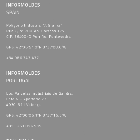
INFORMOLDES
SPAIN
Polígono Industrial “A Granxa​”
Rua C, nº 200-Ap. Correos 175
C.P. 36400-O Porriño, Pontevedra​
GPS: 42º06’51.0″N 8º37’08.0″W
+34 986 343 437
INFORMOLDES
PORTUGAL
Lto. Parcelas Indústriais de Gandra,
Lote 4 – Apartado 77
4930-311 Valença
GPS: 42º00’06.1″N 8º37’16.3″W
+351 251 096 535