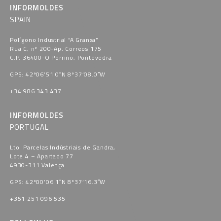
INFORMOLDES
SPAIN
Polígono Industrial “A Granxa​”
Rua C, nº 200-Ap. Correos 175
C.P. 36400-O Porriño, Pontevedra​
GPS: 42º06’51.0″N 8º37’08.0″W
+34 986 343 437
INFORMOLDES
PORTUGAL
Lto. Parcelas Indústriais de Gandra,
Lote 4 – Apartado 77
4930-311 Valença
GPS: 42º00’06.1″N 8º37’16.3″W
+351 251 096 535